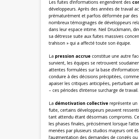
Les fuites d’informations engendrent des
co
développeurs. Après des années de travail ach
prématurément et parfois déformée par des i
nombreux témoignages de développeurs relat
dans leur espace intime. Neil Druckmann, di
sa détresse suite aux fuites massives concer
trahison » qui a affecté toute son équipe.
La
pression accrue
constitue une autre fac
survient, les équipes se retrouvent soudaine
attentes formulées sur la base d’information
conduire à des décisions précipitées, comme 
apaiser les critiques anticipées, perturbant a
– ces périodes d’intense surcharge de travail.
La
démotivation collective
représente un 
fuite, certains développeurs peuvent ressenti
tant attendu étant désormais compromis. Cett
les phases finales, précisément lorsque l’atte
menées par plusieurs studios majeurs ont établ
l’augmentation des demandes de congés ou 