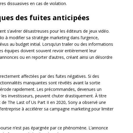
res dissuasives en cas de violation.
es des fuites anticipées
ent s’avérer désastreuses pour les éditeurs de jeux vidéo.
io à modifier sa stratégie marketing dans l’urgence,
us au budget initial. Lorsqu’un trailer ou des informations
es équipes doivent souvent revoir entièrement leur
 annonces ou en reporter d’autres, créant ainsi un désordre
rectement affectées par des fuites négatives. Si des
ionnalités manquantes sont révélés avant la sortie
 s’érode rapidement. Les précommandes, devenues un
les investisseurs, peuvent chuter drastiquement. À titre
t de The Last of Us Part II en 2020, Sony a observé une
t l’entreprise à accélérer sa campagne marketing pour limiter
bourse n’est pas épargnée par ce phénomène. L’annonce