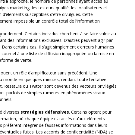
rtie
approche, le nombre de personnes ayant accès au
es marketing, les testeurs qualité, les localisateurs et
 d’éléments susceptibles d’être divulgués. Cette
uement impossible un contrôle total de l’information.
 grandement. Certains individus cherchent à se faire valoir au
t des informations exclusives. D’autres peuvent agir par
 Dans certains cas, il s’agit simplement d’erreurs humaines
courriel à une liste de diffusion inappropriée ou la mise en
teforme de vente.
jouent un rôle d’amplificateur sans précédent. Une
r du monde en quelques minutes, rendant toute tentative
, ResetEra ou Twitter sont devenus des vecteurs privilégiés
mant parfois de simples rumeurs en phénomènes viraux
onnels.
pé diverses
stratégies défensives
. Certains optent pour
nformation, où chaque équipe n’a accès qu’aux éléments
es préfèrent intégrer de fausses informations dans leurs
’éventuelles fuites. Les accords de confidentialité (NDA) se