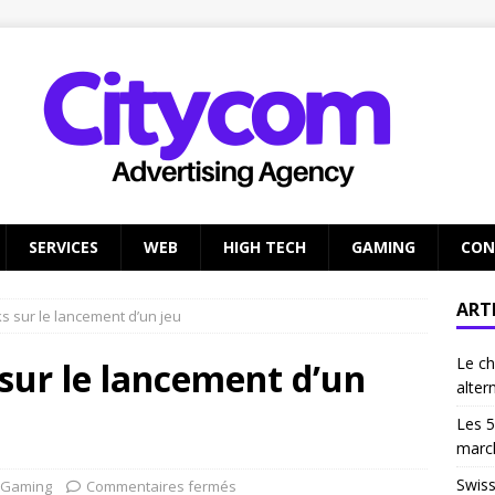
SERVICES
WEB
HIGH TECH
GAMING
CON
ART
ks sur le lancement d’un jeu
Le ch
 sur le lancement d’un
alter
Les 5
marc
Swiss
Gaming
Commentaires fermés