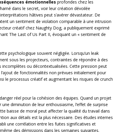
nséquences émotionnelles
profondes chez les
arné dans le secret, voir leur création dévoilée
nterprétations hâtives peut s’avérer dévastateur. De
ent un sentiment de violation comparable à une intrusion
recteur créatif chez Naughty Dog, a publiquement exprimé
nant The Last of Us Part II, évoquant un « sentiment de
ette psychologique souvent négligée. Lorsqu’un leak
ment sous les projecteurs, contraintes de répondre à des
s incomplètes ou décontextualisées. Cette pression peut
l’ajout de fonctionnalités non prévues initialement pour
insi le processus créatif et augmentant les risques de crunch
danger réel pour la cohésion des équipes. Quand un projet
r une diminution de leur enthousiasme, l’effet de surprise
e baisse de moral peut affecter la qualité du travail dans
ntion aux détails est la plus nécessaire. Des études internes
i une corrélation entre les fuites significatives et
même des démissions dans les semaines suivantes.