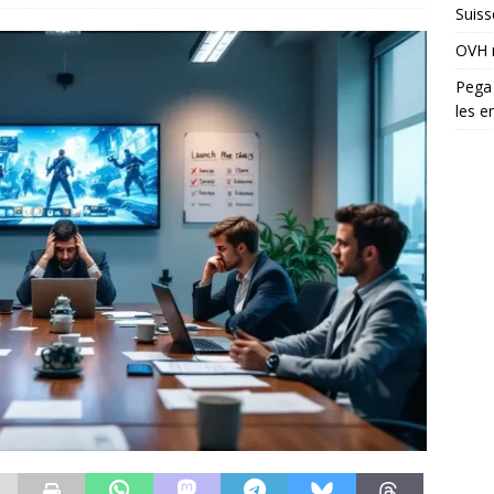
Suiss
OVH n
Pega 
les e