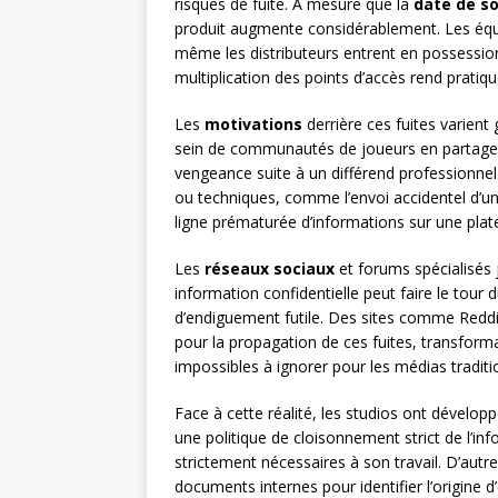
risques de fuite. À mesure que la
date de so
produit augmente considérablement. Les équip
même les distributeurs entrent en possession
multiplication des points d’accès rend pratiq
Les
motivations
derrière ces fuites varient
sein de communautés de joueurs en partagean
vengeance suite à un différend professionnel.
ou techniques, comme l’envoi accidentel d’un 
ligne prématurée d’informations sur une pla
Les
réseaux sociaux
et forums spécialisés 
information confidentielle peut faire le tou
d’endiguement futile. Des sites comme Reddit
pour la propagation de ces fuites, transfor
impossibles à ignorer pour les médias traditi
Face à cette réalité, les studios ont dévelop
une politique de cloisonnement strict de l’i
strictement nécessaires à son travail. D’autr
documents internes pour identifier l’origine d